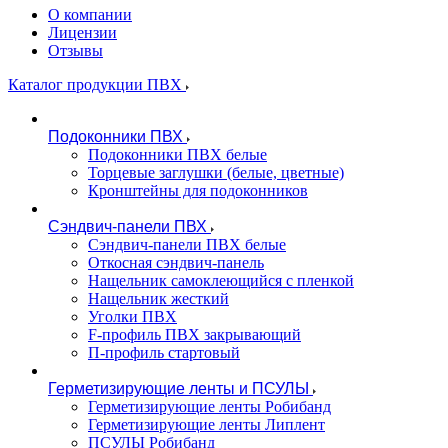
О компании
Лицензии
Отзывы
Каталог продукции ПВХ
Подоконники ПВХ
Подоконники ПВХ белые
Торцевые заглушки (белые, цветные)
Кронштейны для подоконников
Сэндвич-панели ПВХ
Сэндвич-панели ПВХ белые
Откосная сэндвич-панель
Нащельник самоклеющийся с пленкой
Нащельник жесткий
Уголки ПВХ
F-профиль ПВХ закрывающий
П-профиль стартовый
Герметизирующие ленты и ПСУЛЫ
Герметизирующие ленты Робибанд
Герметизирующие ленты Липлент
ПСУЛЫ Робибанд