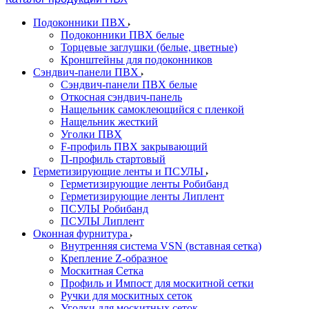
Подоконники ПВХ
Подоконники ПВХ белые
Торцевые заглушки (белые, цветные)
Кронштейны для подоконников
Сэндвич-панели ПВХ
Сэндвич-панели ПВХ белые
Откосная сэндвич-панель
Нащельник самоклеющийся с пленкой
Нащельник жесткий
Уголки ПВХ
F-профиль ПВХ закрывающий
П-профиль стартовый
Герметизирующие ленты и ПСУЛЫ
Герметизирующие ленты Робибанд
Герметизирующие ленты Липлент
ПСУЛЫ Робибанд
ПСУЛЫ Липлент
Оконная фурнитура
Внутренняя система VSN (вставная сетка)
Крепление Z-образное
Москитная Сетка
Профиль и Импост для москитной сетки
Ручки для москитных сеток
Уголки для москитных сеток