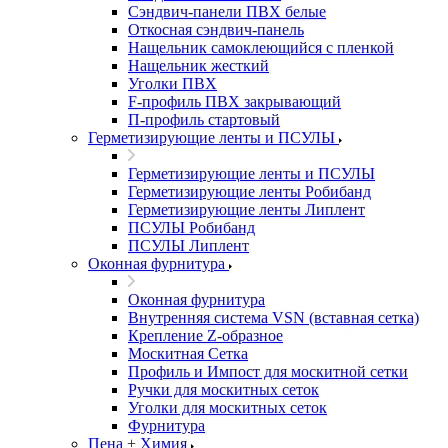
Сэндвич-панели ПВХ белые
Откосная сэндвич-панель
Нащельник самоклеющийся с пленкой
Нащельник жесткий
Уголки ПВХ
F-профиль ПВХ закрывающий
П-профиль стартовый
Герметизирующие ленты и ПСУЛЫ
Герметизирующие ленты и ПСУЛЫ
Герметизирующие ленты Робибанд
Герметизирующие ленты Липлент
ПСУЛЫ Робибанд
ПСУЛЫ Липлент
Оконная фурнитура
Оконная фурнитура
Внутренняя система VSN (вставная сетка)
Крепление Z-образное
Москитная Сетка
Профиль и Импост для москитной сетки
Ручки для москитных сеток
Уголки для москитных сеток
Фурнитура
Пена + Химия