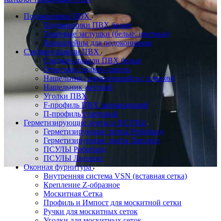
Подоконники ПВХ
Подоконники ПВХ белые
Торцевые заглушки (белые, цветные)
Кронштейны для подоконников
Сэндвич-панели ПВХ
Сэндвич-панели ПВХ белые
Откосная сэндвич-панель
Нащельник самоклеющийся с пленкой
Нащельник жесткий
Уголки ПВХ
F-профиль ПВХ закрывающий
П-профиль стартовый
Герметизирующие ленты и ПСУЛЫ
Герметизирующие ленты Робибанд
Герметизирующие ленты Липлент
ПСУЛЫ Робибанд
ПСУЛЫ Липлент
Оконная фурнитура
Внутренняя система VSN (вставная сетка)
Крепление Z-образное
Москитная Сетка
Профиль и Импост для москитной сетки
Ручки для москитных сеток
Уголки для москитных сеток