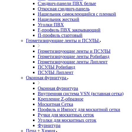
Сэндвич-панели ПВХ белые
Откосная сэндвич-панель
Нащельник самоклеющийся с пленкой
Нащельник жесткий
Уголки ПВХ
F-профиль ПВХ закрывающий
П-профиль стартовый
Герметизирующие ленты и ПСУЛЫ
Герметизирующие ленты и ПСУЛЫ
Герметизирующие ленты Робибанд
Герметизирующие ленты Липлент
ПСУЛЫ Робибанд
ПСУЛЫ Липлент
Оконная фурнитура
Оконная фурнитура
Внутренняя система VSN (вставная сетка)
Крепление Z-образное
Москитная Сетка
Профиль и Импост для москитной сетки
Ручки для москитных сеток
Уголки для москитных сеток
Фурнитура
Пена + Химия