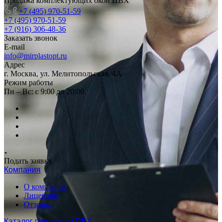
Продажа комплектующих окон ПВХ
+7 (495) 970-51-59
+7 (495) 970-51-59
+7 (916) 306-48-36
Заказать звонок
E-mail
info@mirplastopt.ru
Адрес
г. Москва, ул. Мелитопольская, 4А
Режим работы
Пн – Вс: с 9:00 до 20:00
Подать заявку
Компания
О компании
Лицензии
Отзывы
Каталог продукции ПВХ