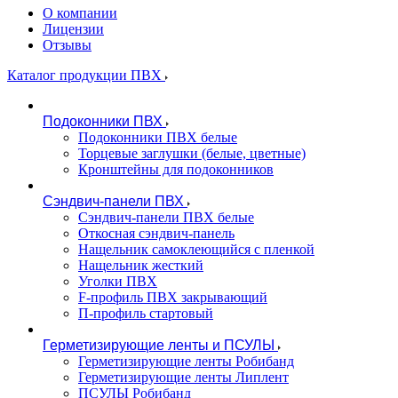
О компании
Лицензии
Отзывы
Каталог продукции ПВХ
Подоконники ПВХ
Подоконники ПВХ белые
Торцевые заглушки (белые, цветные)
Кронштейны для подоконников
Сэндвич-панели ПВХ
Сэндвич-панели ПВХ белые
Откосная сэндвич-панель
Нащельник самоклеющийся с пленкой
Нащельник жесткий
Уголки ПВХ
F-профиль ПВХ закрывающий
П-профиль стартовый
Герметизирующие ленты и ПСУЛЫ
Герметизирующие ленты Робибанд
Герметизирующие ленты Липлент
ПСУЛЫ Робибанд