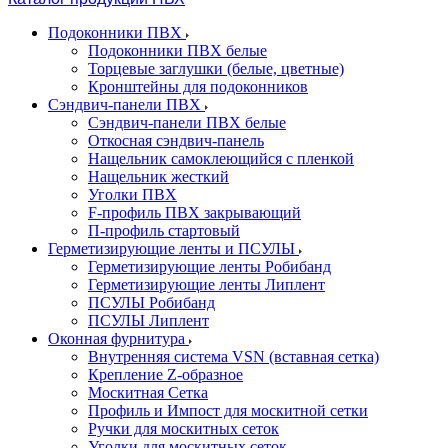
Подоконники ПВХ
Подоконники ПВХ белые
Торцевые заглушки (белые, цветные)
Кронштейны для подоконников
Сэндвич-панели ПВХ
Сэндвич-панели ПВХ белые
Откосная сэндвич-панель
Нащельник самоклеющийся с пленкой
Нащельник жесткий
Уголки ПВХ
F-профиль ПВХ закрывающий
П-профиль стартовый
Герметизирующие ленты и ПСУЛЫ
Герметизирующие ленты Робибанд
Герметизирующие ленты Липлент
ПСУЛЫ Робибанд
ПСУЛЫ Липлент
Оконная фурнитура
Внутренняя система VSN (вставная сетка)
Крепление Z-образное
Москитная Сетка
Профиль и Импост для москитной сетки
Ручки для москитных сеток
Уголки для москитных сеток