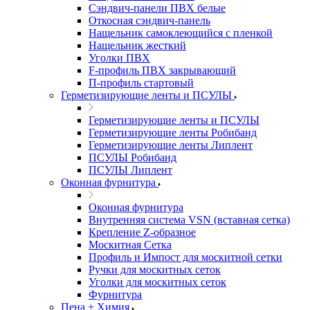
Сэндвич-панели ПВХ белые
Откосная сэндвич-панель
Нащельник самоклеющийся с пленкой
Нащельник жесткий
Уголки ПВХ
F-профиль ПВХ закрывающий
П-профиль стартовый
Герметизирующие ленты и ПСУЛЫ
Герметизирующие ленты и ПСУЛЫ
Герметизирующие ленты Робибанд
Герметизирующие ленты Липлент
ПСУЛЫ Робибанд
ПСУЛЫ Липлент
Оконная фурнитура
Оконная фурнитура
Внутренняя система VSN (вставная сетка)
Крепление Z-образное
Москитная Сетка
Профиль и Импост для москитной сетки
Ручки для москитных сеток
Уголки для москитных сеток
Фурнитура
Пена + Химия