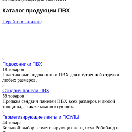
Каталог продукции ПВХ
Перейти в каталог
В нашем каталоге продукции представлены все необходимые
комплектующие для окон ПВХ: подоконники и сендвич-
панели ПВХ, герметизирующие ленты, крепления, москитные
сетки, монтажная пена и многое другое. Мы продаем товары
исключительно ОПТОМ.
Минимальный заказ от 30 000
рублей.
Подоконники ПВХ
18 товаров
Пластиковые подоконники ПВХ для внутренней отделки
любых размеров.
Сэндвич-панели ПВХ
58 товаров
Продажа сэндвич-панелей ПВХ всех размеров и любой
толщины, а также комплектующих.
Герметизирующие ленты и ПСУЛЫ
44 товара
Большой выбор герметизирующих лент, псул Робибанд и