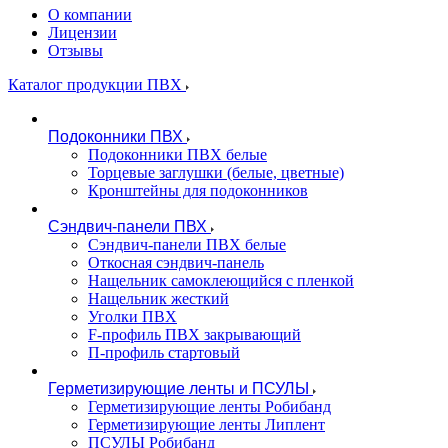
О компании
Лицензии
Отзывы
Каталог продукции ПВХ
Подоконники ПВХ
Подоконники ПВХ белые
Торцевые заглушки (белые, цветные)
Кронштейны для подоконников
Сэндвич-панели ПВХ
Сэндвич-панели ПВХ белые
Откосная сэндвич-панель
Нащельник самоклеющийся с пленкой
Нащельник жесткий
Уголки ПВХ
F-профиль ПВХ закрывающий
П-профиль стартовый
Герметизирующие ленты и ПСУЛЫ
Герметизирующие ленты Робибанд
Герметизирующие ленты Липлент
ПСУЛЫ Робибанд