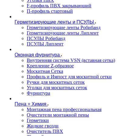
Уголки ПВХ
F-профиль ПВХ закрывающий
П-профиль стартовый
Герметизирующие ленты и ПСУЛЫ
Герметизирующие ленты Робибанд
Герметизирующие ленты Липлент
ПСУЛЫ Робибанд
ПСУЛЫ Липлент
Оконная фурнитура
Внутренняя система VSN (вставная сетка)
Крепление Z-образное
Москитная Сетка
Профиль и Импост для москитной сетки
Ручки для москитных сеток
Уголки для москитных сеток
Фурнитура
Пена + Химия
Монтажная пена профессиональная
Очистители монтажной пены
Герметики
Жидкие гвозди
Очиститель ПВХ