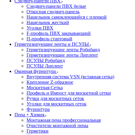
Сэндвич-панели ПВХ
Сэндвич-панели ПВХ белые
Откосная сэндвич-панель
Нащельник самоклеющийся с пленкой
Нащельник жесткий
Уголки ПВХ
F-профиль ПВХ закрывающий
П-профиль стартовый
Герметизирующие ленты и ПСУЛЫ
Герметизирующие ленты Робибанд
Герметизирующие ленты Липлент
ПСУЛЫ Робибанд
ПСУЛЫ Липлент
Оконная фурнитура
Внутренняя система VSN (вставная сетка)
Крепление Z-образное
Москитная Сетка
Профиль и Импост для москитной сетки
Ручки для москитных сеток
Уголки для москитных сеток
Фурнитура
Пена + Химия
Монтажная пена профессиональная
Очистители монтажной пены
Герметики