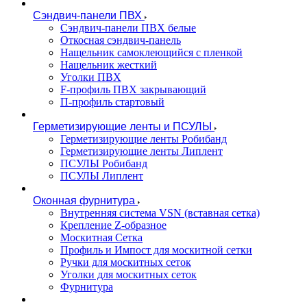
Сэндвич-панели ПВХ
Сэндвич-панели ПВХ белые
Откосная сэндвич-панель
Нащельник самоклеющийся с пленкой
Нащельник жесткий
Уголки ПВХ
F-профиль ПВХ закрывающий
П-профиль стартовый
Герметизирующие ленты и ПСУЛЫ
Герметизирующие ленты Робибанд
Герметизирующие ленты Липлент
ПСУЛЫ Робибанд
ПСУЛЫ Липлент
Оконная фурнитура
Внутренняя система VSN (вставная сетка)
Крепление Z-образное
Москитная Сетка
Профиль и Импост для москитной сетки
Ручки для москитных сеток
Уголки для москитных сеток
Фурнитура