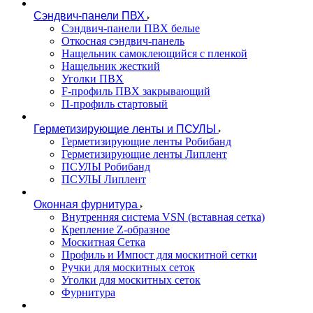
Сэндвич-панели ПВХ
Сэндвич-панели ПВХ белые
Откосная сэндвич-панель
Нащельник самоклеющийся с пленкой
Нащельник жесткий
Уголки ПВХ
F-профиль ПВХ закрывающий
П-профиль стартовый
Герметизирующие ленты и ПСУЛЫ
Герметизирующие ленты Робибанд
Герметизирующие ленты Липлент
ПСУЛЫ Робибанд
ПСУЛЫ Липлент
Оконная фурнитура
Внутренняя система VSN (вставная сетка)
Крепление Z-образное
Москитная Сетка
Профиль и Импост для москитной сетки
Ручки для москитных сеток
Уголки для москитных сеток
Фурнитура