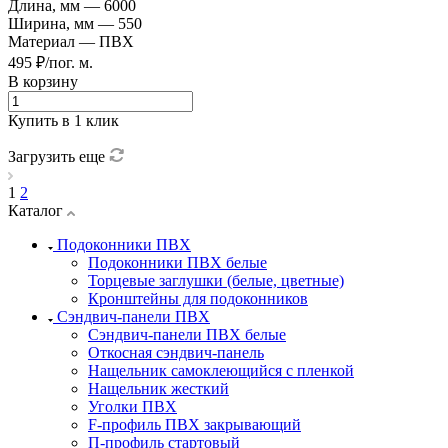
Длина, мм
—
6000
Ширина, мм
—
550
Материал
—
ПВХ
495 ₽/пог. м.
В корзину
Купить в 1 клик
Загрузить еще
1
2
Каталог
Подоконники ПВХ
Подоконники ПВХ белые
Торцевые заглушки (белые, цветные)
Кронштейны для подоконников
Сэндвич-панели ПВХ
Сэндвич-панели ПВХ белые
Откосная сэндвич-панель
Нащельник самоклеющийся с пленкой
Нащельник жесткий
Уголки ПВХ
F-профиль ПВХ закрывающий
П-профиль стартовый