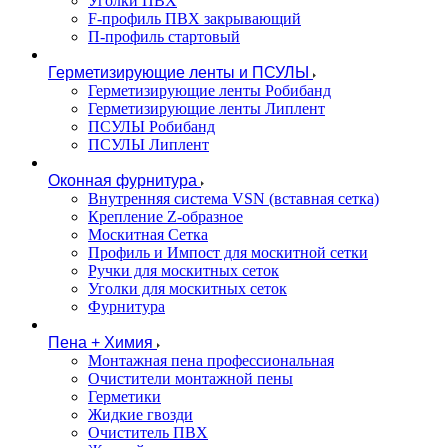
Уголки ПВХ
F-профиль ПВХ закрывающий
П-профиль стартовый
Герметизирующие ленты и ПСУЛЫ
Герметизирующие ленты Робибанд
Герметизирующие ленты Липлент
ПСУЛЫ Робибанд
ПСУЛЫ Липлент
Оконная фурнитура
Внутренняя система VSN (вставная сетка)
Крепление Z-образное
Москитная Сетка
Профиль и Импост для москитной сетки
Ручки для москитных сеток
Уголки для москитных сеток
Фурнитура
Пена + Химия
Монтажная пена профессиональная
Очистители монтажной пены
Герметики
Жидкие гвозди
Очиститель ПВХ