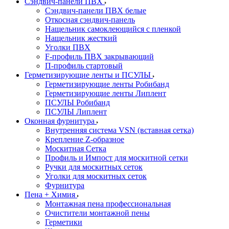
Сэндвич-панели ПВХ
Сэндвич-панели ПВХ белые
Откосная сэндвич-панель
Нащельник самоклеющийся с пленкой
Нащельник жесткий
Уголки ПВХ
F-профиль ПВХ закрывающий
П-профиль стартовый
Герметизирующие ленты и ПСУЛЫ
Герметизирующие ленты Робибанд
Герметизирующие ленты Липлент
ПСУЛЫ Робибанд
ПСУЛЫ Липлент
Оконная фурнитура
Внутренняя система VSN (вставная сетка)
Крепление Z-образное
Москитная Сетка
Профиль и Импост для москитной сетки
Ручки для москитных сеток
Уголки для москитных сеток
Фурнитура
Пена + Химия
Монтажная пена профессиональная
Очистители монтажной пены
Герметики