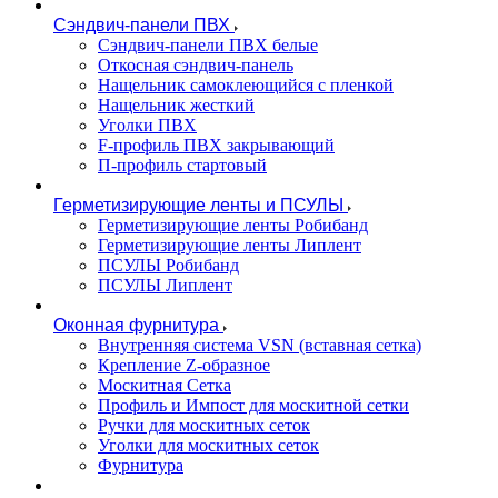
Сэндвич-панели ПВХ
Сэндвич-панели ПВХ белые
Откосная сэндвич-панель
Нащельник самоклеющийся с пленкой
Нащельник жесткий
Уголки ПВХ
F-профиль ПВХ закрывающий
П-профиль стартовый
Герметизирующие ленты и ПСУЛЫ
Герметизирующие ленты Робибанд
Герметизирующие ленты Липлент
ПСУЛЫ Робибанд
ПСУЛЫ Липлент
Оконная фурнитура
Внутренняя система VSN (вставная сетка)
Крепление Z-образное
Москитная Сетка
Профиль и Импост для москитной сетки
Ручки для москитных сеток
Уголки для москитных сеток
Фурнитура