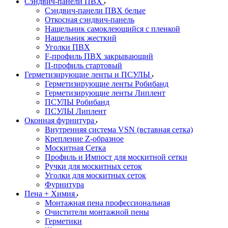
Сэндвич-панели ПВХ
Сэндвич-панели ПВХ белые
Откосная сэндвич-панель
Нащельник самоклеющийся с пленкой
Нащельник жесткий
Уголки ПВХ
F-профиль ПВХ закрывающий
П-профиль стартовый
Герметизирующие ленты и ПСУЛЫ
Герметизирующие ленты Робибанд
Герметизирующие ленты Липлент
ПСУЛЫ Робибанд
ПСУЛЫ Липлент
Оконная фурнитура
Внутренняя система VSN (вставная сетка)
Крепление Z-образное
Москитная Сетка
Профиль и Импост для москитной сетки
Ручки для москитных сеток
Уголки для москитных сеток
Фурнитура
Пена + Химия
Монтажная пена профессиональная
Очистители монтажной пены
Герметики