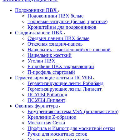
Подоконники ПВХ
Подоконники ПВХ белые
Торцевые заглушки (белые, цветные)
Кронштейны для подоконников
Сэндвич-панели ПВХ
Сэндвич-панели ПВХ белые
Откосная сэндвич-панель
Нащельник самоклеющийся с пленкой
Нащельник жесткий
Уголки ПВХ
F-профиль ПВХ закрывающий
П-профиль стартовый
Герметизирующие ленты и ПСУЛЫ
Герметизирующие ленты Робибанд
Герметизирующие ленты Липлент
ПСУЛЫ Робибанд
ПСУЛЫ Липлент
Оконная фурнитура
Внутренняя система VSN (вставная сетка)
Крепление Z-образное
Москитная Сетка
Профиль и Импост для москитной сетки
Ручки для москитных сеток
Уголки для москитных сеток