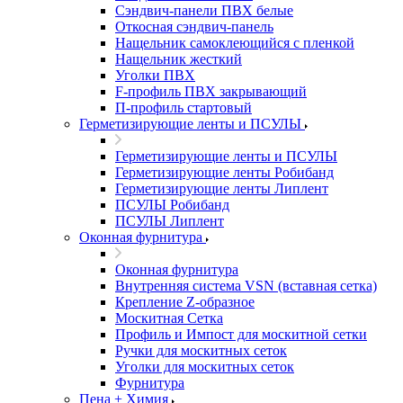
Сэндвич-панели ПВХ белые
Откосная сэндвич-панель
Нащельник самоклеющийся с пленкой
Нащельник жесткий
Уголки ПВХ
F-профиль ПВХ закрывающий
П-профиль стартовый
Герметизирующие ленты и ПСУЛЫ
Герметизирующие ленты и ПСУЛЫ
Герметизирующие ленты Робибанд
Герметизирующие ленты Липлент
ПСУЛЫ Робибанд
ПСУЛЫ Липлент
Оконная фурнитура
Оконная фурнитура
Внутренняя система VSN (вставная сетка)
Крепление Z-образное
Москитная Сетка
Профиль и Импост для москитной сетки
Ручки для москитных сеток
Уголки для москитных сеток
Фурнитура
Пена + Химия