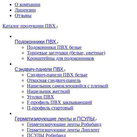
О компании
Лицензии
Отзывы
Каталог продукции ПВХ
Подоконники ПВХ
Подоконники ПВХ белые
Торцевые заглушки (белые, цветные)
Кронштейны для подоконников
Сэндвич-панели ПВХ
Сэндвич-панели ПВХ белые
Откосная сэндвич-панель
Нащельник самоклеющийся с пленкой
Нащельник жесткий
Уголки ПВХ
F-профиль ПВХ закрывающий
П-профиль стартовый
Герметизирующие ленты и ПСУЛЫ
Герметизирующие ленты Робибанд
Герметизирующие ленты Липлент
ПСУЛЫ Робибанд