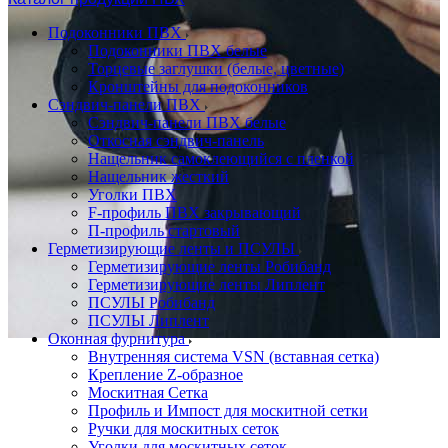
Подоконники ПВХ
Подоконники ПВХ белые
Торцевые заглушки (белые, цветные)
Кронштейны для подоконников
Сэндвич-панели ПВХ
Сэндвич-панели ПВХ белые
Откосная сэндвич-панель
Нащельник самоклеющийся с пленкой
Нащельник жесткий
Уголки ПВХ
F-профиль ПВХ закрывающий
П-профиль стартовый
Герметизирующие ленты и ПСУЛЫ
Герметизирующие ленты Робибанд
Герметизирующие ленты Липлент
ПСУЛЫ Робибанд
ПСУЛЫ Липлент
Оконная фурнитура
Внутренняя система VSN (вставная сетка)
Крепление Z-образное
Москитная Сетка
Профиль и Импост для москитной сетки
Ручки для москитных сеток
Уголки для москитных сеток