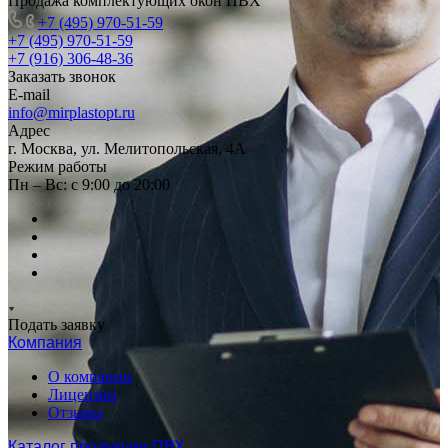
Продажа комплектующих окон ПВХ
+7 (495) 970-51-59
+7 (495) 970-51-59
+7 (916) 306-48-36
Заказать звонок
E-mail
info@mirplastopt.ru
Адрес
г. Москва, ул. Мелитопольская, 4А
Режим работы
Пн – Вс: с 9:00 до 20:00
Подать заявку
Компания
О компании
Лицензии
Отзывы
Каталог продукции ПВХ