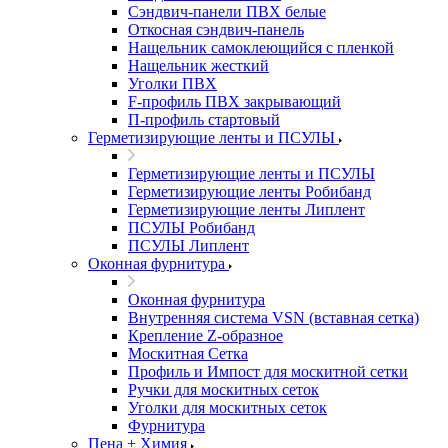
Сэндвич-панели ПВХ белые
Откосная сэндвич-панель
Нащельник самоклеющийся с пленкой
Нащельник жесткий
Уголки ПВХ
F-профиль ПВХ закрывающий
П-профиль стартовый
Герметизирующие ленты и ПСУЛЫ
Герметизирующие ленты и ПСУЛЫ
Герметизирующие ленты Робибанд
Герметизирующие ленты Липлент
ПСУЛЫ Робибанд
ПСУЛЫ Липлент
Оконная фурнитура
Оконная фурнитура
Внутренняя система VSN (вставная сетка)
Крепление Z-образное
Москитная Сетка
Профиль и Импост для москитной сетки
Ручки для москитных сеток
Уголки для москитных сеток
Фурнитура
Пена + Химия