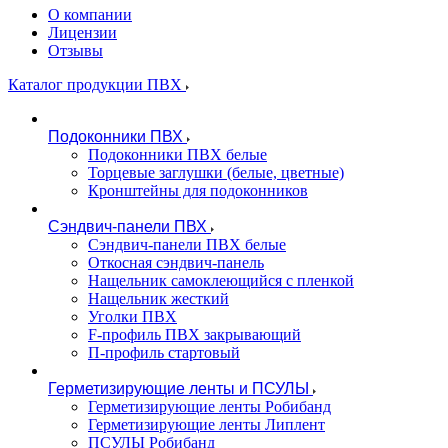
О компании
Лицензии
Отзывы
Каталог продукции ПВХ
Подоконники ПВХ
Подоконники ПВХ белые
Торцевые заглушки (белые, цветные)
Кронштейны для подоконников
Сэндвич-панели ПВХ
Сэндвич-панели ПВХ белые
Откосная сэндвич-панель
Нащельник самоклеющийся с пленкой
Нащельник жесткий
Уголки ПВХ
F-профиль ПВХ закрывающий
П-профиль стартовый
Герметизирующие ленты и ПСУЛЫ
Герметизирующие ленты Робибанд
Герметизирующие ленты Липлент
ПСУЛЫ Робибанд