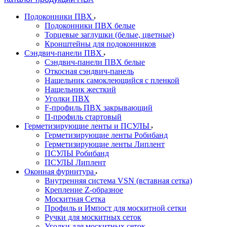
Подоконники ПВХ
Подоконники ПВХ белые
Торцевые заглушки (белые, цветные)
Кронштейны для подоконников
Сэндвич-панели ПВХ
Сэндвич-панели ПВХ белые
Откосная сэндвич-панель
Нащельник самоклеющийся с пленкой
Нащельник жесткий
Уголки ПВХ
F-профиль ПВХ закрывающий
П-профиль стартовый
Герметизирующие ленты и ПСУЛЫ
Герметизирующие ленты Робибанд
Герметизирующие ленты Липлент
ПСУЛЫ Робибанд
ПСУЛЫ Липлент
Оконная фурнитура
Внутренняя система VSN (вставная сетка)
Крепление Z-образное
Москитная Сетка
Профиль и Импост для москитной сетки
Ручки для москитных сеток
Уголки для москитных сеток