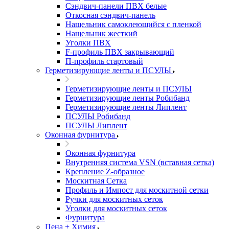
Сэндвич-панели ПВХ белые
Откосная сэндвич-панель
Нащельник самоклеющийся с пленкой
Нащельник жесткий
Уголки ПВХ
F-профиль ПВХ закрывающий
П-профиль стартовый
Герметизирующие ленты и ПСУЛЫ
Герметизирующие ленты и ПСУЛЫ
Герметизирующие ленты Робибанд
Герметизирующие ленты Липлент
ПСУЛЫ Робибанд
ПСУЛЫ Липлент
Оконная фурнитура
Оконная фурнитура
Внутренняя система VSN (вставная сетка)
Крепление Z-образное
Москитная Сетка
Профиль и Импост для москитной сетки
Ручки для москитных сеток
Уголки для москитных сеток
Фурнитура
Пена + Химия