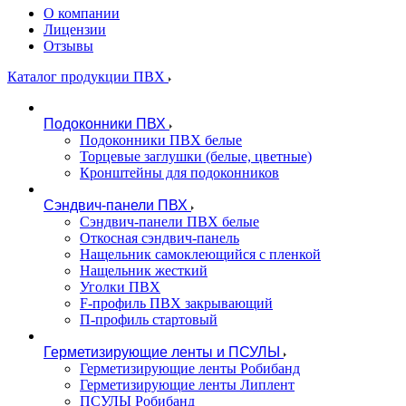
О компании
Лицензии
Отзывы
Каталог продукции ПВХ
Подоконники ПВХ
Подоконники ПВХ белые
Торцевые заглушки (белые, цветные)
Кронштейны для подоконников
Сэндвич-панели ПВХ
Сэндвич-панели ПВХ белые
Откосная сэндвич-панель
Нащельник самоклеющийся с пленкой
Нащельник жесткий
Уголки ПВХ
F-профиль ПВХ закрывающий
П-профиль стартовый
Герметизирующие ленты и ПСУЛЫ
Герметизирующие ленты Робибанд
Герметизирующие ленты Липлент
ПСУЛЫ Робибанд