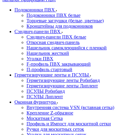
Подоконники ПВХ
Подоконники ПВХ белые
Торцевые заглушки (белые, цветные)
Кронштейны для подоконников
Сэндвич-панели ПВХ
Сэндвич-панели ПВХ белые
Откосная сэндвич-панель
Нащельник самоклеющийся с пленкой
Нащельник жесткий
Уголки ПВХ
F-профиль ПВХ закрывающий
П-профиль стартовый
Герметизирующие ленты и ПСУЛЫ
Герметизирующие ленты Робибанд
Герметизирующие ленты Липлент
ПСУЛЫ Робибанд
ПСУЛЫ Липлент
Оконная фурнитура
Внутренняя система VSN (вставная сетка)
Крепление Z-образное
Москитная Сетка
Профиль и Импост для москитной сетки
Ручки для москитных сеток
Уголки для москитных сеток