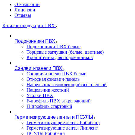
О компании
Лицензии
Отзывы
Каталог продукции ПВХ
Подоконники ПВХ
Подоконники ПВХ белые
Торцевые заглушки (белые, цветные)
Кронштейны для подоконников
Сэндвич-панели ПВХ
Сэндвич-панели ПВХ белые
Откосная сэндвич-панель
Нащельник самоклеющийся с пленкой
Нащельник жесткий
Уголки ПВХ
F-профиль ПВХ закрывающий
П-профиль стартовый
Герметизирующие ленты и ПСУЛЫ
Герметизирующие ленты Робибанд
Герметизирующие ленты Липлент
ПСУЛЫ Робибанд