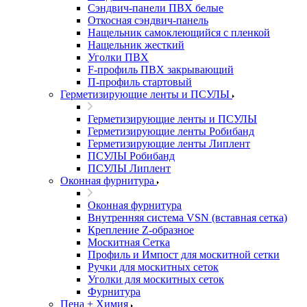
Сэндвич-панели ПВХ белые
Откосная сэндвич-панель
Нащельник самоклеющийся с пленкой
Нащельник жесткий
Уголки ПВХ
F-профиль ПВХ закрывающий
П-профиль стартовый
Герметизирующие ленты и ПСУЛЫ
Герметизирующие ленты и ПСУЛЫ
Герметизирующие ленты Робибанд
Герметизирующие ленты Липлент
ПСУЛЫ Робибанд
ПСУЛЫ Липлент
Оконная фурнитура
Оконная фурнитура
Внутренняя система VSN (вставная сетка)
Крепление Z-образное
Москитная Сетка
Профиль и Импост для москитной сетки
Ручки для москитных сеток
Уголки для москитных сеток
Фурнитура
Пена + Химия