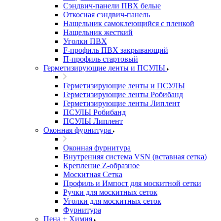
Сэндвич-панели ПВХ белые
Откосная сэндвич-панель
Нащельник самоклеющийся с пленкой
Нащельник жесткий
Уголки ПВХ
F-профиль ПВХ закрывающий
П-профиль стартовый
Герметизирующие ленты и ПСУЛЫ
Герметизирующие ленты и ПСУЛЫ
Герметизирующие ленты Робибанд
Герметизирующие ленты Липлент
ПСУЛЫ Робибанд
ПСУЛЫ Липлент
Оконная фурнитура
Оконная фурнитура
Внутренняя система VSN (вставная сетка)
Крепление Z-образное
Москитная Сетка
Профиль и Импост для москитной сетки
Ручки для москитных сеток
Уголки для москитных сеток
Фурнитура
Пена + Химия