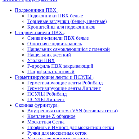
Подоконники ПВХ
Подоконники ПВХ белые
Торцевые заглушки (белые, цветные)
Кронштейны для подоконников
Сэндвич-панели ПВХ
Сэндвич-панели ПВХ белые
Откосная сэндвич-панель
Нащельник самоклеющийся с пленкой
Нащельник жесткий
Уголки ПВХ
F-профиль ПВХ закрывающий
П-профиль стартовый
Герметизирующие ленты и ПСУЛЫ
Герметизирующие ленты Робибанд
Герметизирующие ленты Липлент
ПСУЛЫ Робибанд
ПСУЛЫ Липлент
Оконная фурнитура
Внутренняя система VSN (вставная сетка)
Крепление Z-образное
Москитная Сетка
Профиль и Импост для москитной сетки
Ручки для москитных сеток
Уголки для москитных сеток