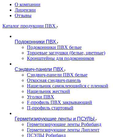
О компании
Лицензии
Отзывы
Каталог продукции ПВХ
Подоконники ПВХ
Подоконники ПВХ белые
Торцевые заглушки (белые, цветные)
Кронштейны для подоконников
Сэндвич-панели ПВХ
Сэндвич-панели ПВХ белые
Откосная сэндвич-панель
Нащельник самоклеющийся с пленкой
Нащельник жесткий
Уголки ПВХ
F-профиль ПВХ закрывающий
П-профиль стартовый
Герметизирующие ленты и ПСУЛЫ
Герметизирующие ленты Робибанд
Герметизирующие ленты Липлент
ПСУЛЫ Робибанд