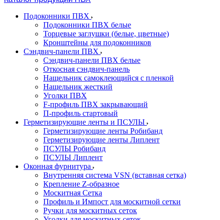
Подоконники ПВХ
Подоконники ПВХ белые
Торцевые заглушки (белые, цветные)
Кронштейны для подоконников
Сэндвич-панели ПВХ
Сэндвич-панели ПВХ белые
Откосная сэндвич-панель
Нащельник самоклеющийся с пленкой
Нащельник жесткий
Уголки ПВХ
F-профиль ПВХ закрывающий
П-профиль стартовый
Герметизирующие ленты и ПСУЛЫ
Герметизирующие ленты Робибанд
Герметизирующие ленты Липлент
ПСУЛЫ Робибанд
ПСУЛЫ Липлент
Оконная фурнитура
Внутренняя система VSN (вставная сетка)
Крепление Z-образное
Москитная Сетка
Профиль и Импост для москитной сетки
Ручки для москитных сеток
Уголки для москитных сеток